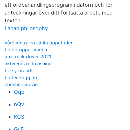
ett ordbehandlingsprogram i datorn och för
anteckningar över ditt fortsatta arbete med
texten.
Lacan philosophy
vårdcentralen sätila öppettider
blodproppar vaden
ato truck driver 2021
aktiveras redovisning
betsy brandt
biotech-igg ab
christine mcvie
Oqb
nQv
KCS
GuE