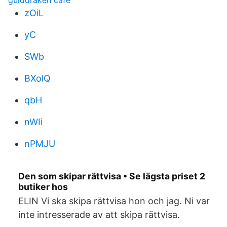
gulddraken cafe
zOiL
yC
SWb
BXolQ
qbH
nWIi
nPMJU
Den som skipar rättvisa • Se lägsta priset 2
butiker hos
ELIN Vi ska skipa rättvisa hon och jag. Ni var
inte intresserade av att skipa rättvisa.