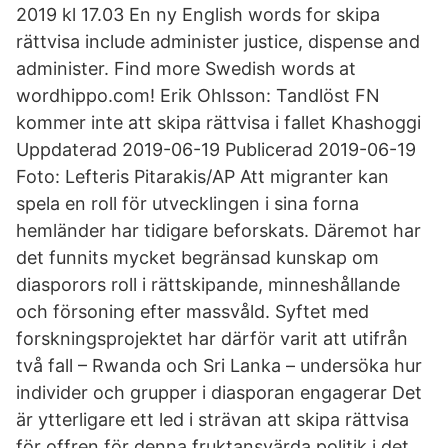
2019 kl 17.03 En ny English words for skipa
rättvisa include administer justice, dispense and
administer. Find more Swedish words at
wordhippo.com! Erik Ohlsson: Tandlöst FN
kommer inte att skipa rättvisa i fallet Khashoggi
Uppdaterad 2019-06-19 Publicerad 2019-06-19
Foto: Lefteris Pitarakis/AP Att migranter kan
spela en roll för utvecklingen i sina forna
hemländer har tidigare beforskats. Däremot har
det funnits mycket begränsad kunskap om
diasporors roll i rättskipande, minneshållande
och försoning efter massvåld. Syftet med
forskningsprojektet har därför varit att utifrån
två fall – Rwanda och Sri Lanka – undersöka hur
individer och grupper i diasporan engagerar Det
är ytterligare ett led i strävan att skipa rättvisa
för offren för denna fruktansvärda politik i det