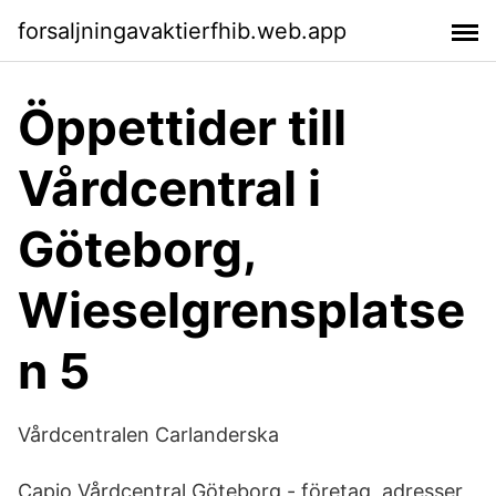
forsaljningavaktierfhib.web.app
Öppettider till
Vårdcentral i
Göteborg,
Wieselgrensplatse
n 5
Vårdcentralen Carlanderska
Capio Vårdcentral Göteborg - företag, adresser,