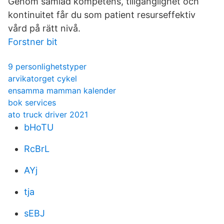
Genom samlad kompetens, tillgänglighet och
kontinuitet får du som patient resurseffektiv
vård på rätt nivå.
Forstner bit
9 personlighetstyper
arvikatorget cykel
ensamma mamman kalender
bok services
ato truck driver 2021
bHoTU
RcBrL
AYj
tja
sEBJ